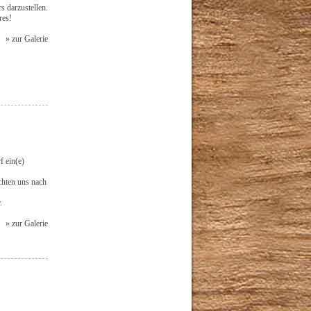
s darzustellen.
res!
» zur Galerie
 ein(e)
chten uns nach
.
» zur Galerie