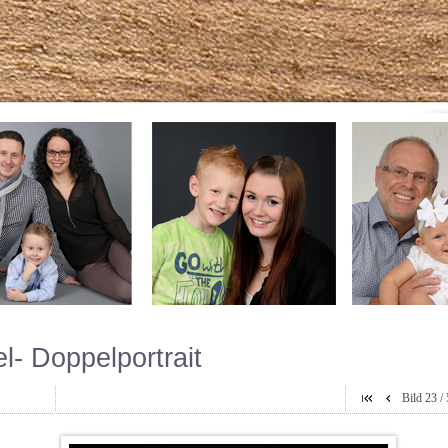
l- Doppelportrait
Bild
23
/